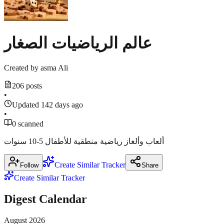
March
FREE
6,
2026
·
and
Open
عالم الرياضيات الصغار
Now
at
dumyah.com
Mathletics.ca
Created by
asma Ali
March
206 posts
13,
•
2026
Updated 142 days ago
•
0 scanned
Show
1
ألعاب وألغاز رياضية منطقية للأطفال 5-10 سنوات
more
source
Create Similar Tracker
Follow
Share
Create Similar Tracker
Digest Calendar
August
2026