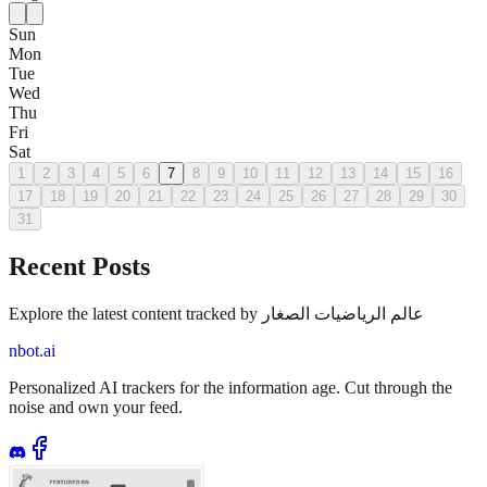
Sun
Mon
Tue
Wed
Thu
Fri
Sat
1
2
3
4
5
6
7
8
9
10
11
12
13
14
15
16
17
18
19
20
21
22
23
24
25
26
27
28
29
30
31
Recent Posts
Explore the latest content tracked by عالم الرياضيات الصغار
nbot.ai
Personalized AI trackers for the information age. Cut through the
noise and own your feed.